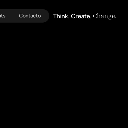
Change
.
Think. Create. 
hts
Contacto