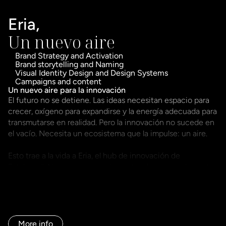
Eria, 
Un nuevo aire
Brand Strategy and Activation
Brand storytelling and Naming
Visual Identity Design and Design Systems
Campaigns and content
Un nuevo aire para la innovación
El futuro no se detiene. Las ideas necesitan espacio para 
crecer, oxígeno para expandirse y la energía adecuada para 
transmutarse en realidad. Pero la innovación no sucede en 
el vacío. Necesita un ecosistema que la impulse: un aire.

Esto trae a la vida a Eria, el hub de innovación de 
Estabanell. No como un simple centro de emprendimiento, 
sino como un nuevo aire para la creatividad, un punto de 
encuentro entre talento y oportunidad, entre tecnología y 
visión.

Este hub de innovación no podía ser solo un nombre más 
More info