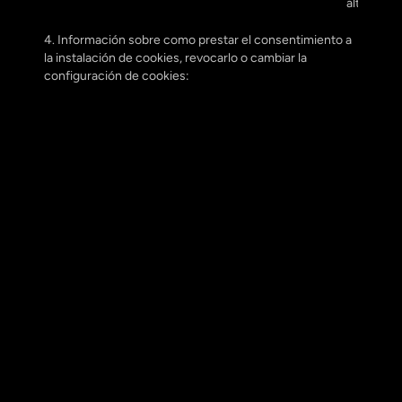
alto tráfic
4. Información sobre como prestar el consentimiento a 
la instalación de cookies, revocarlo o cambiar la 
configuración de cookies:
4.1. Cómo prestar el consentimiento:
Cuando entras al Sitio Web por primera vez, salta un 
banner informativo o primera capa de política de 
cookies en la que puedes:
a) seleccionar las cookies no técnicas y funcionales 
que deseas que se instalen.
b) Pulsar en “ACEPATAR TODO”. Se instalarán todas las 
cookies.
c) Pulsar en “RECHAZAR TODO”. No se instalarán las 
cookies meramente técnicas o funcionales.
4.2. Cómo revocar el consentimiento:
Puedes revocar tu consentimiento entrando la política 
de cookies y seleccionado las cookies que quieres 
aceptar y/o rechazar o en la pestaña que aparece en el 
Sitio Web a la izquierda de tu navegador que pone 