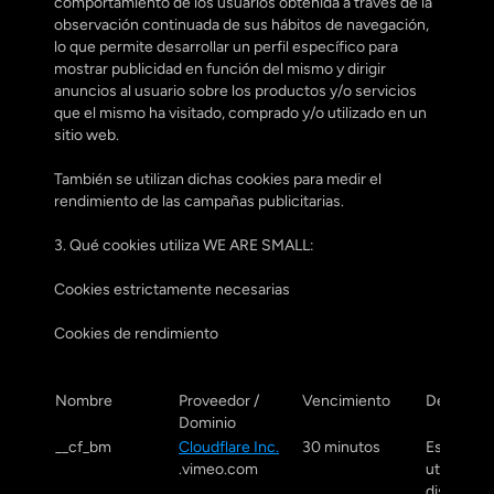
comportamiento de los usuarios obtenida a través de la 
observación continuada de sus hábitos de navegación, 
lo que permite desarrollar un perfil específico para 
mostrar publicidad en función del mismo y dirigir 
anuncios al usuario sobre los productos y/o servicios 
que el mismo ha visitado, comprado y/o utilizado en un 
sitio web.
También se utilizan dichas cookies para medir el 
rendimiento de las campañas publicitarias.
3. Qué cookies utiliza WE ARE SMALL:
Cookies estrictamente necesarias
Cookies de rendimiento
Nombre
Proveedor / 
Vencimiento
Descripc
Dominio
__cf_bm
Cloudflare Inc.
30 minutos
Esta cooki
.vimeo.com
utiliza para
distinguir 