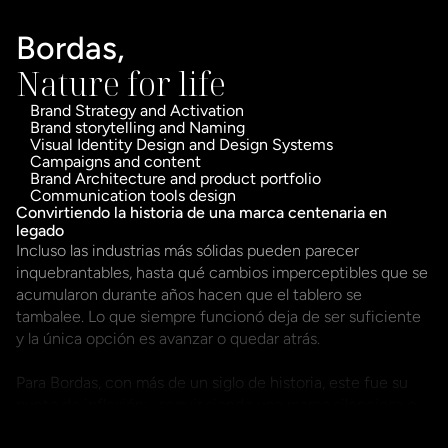
Bordas,
Nature for life
Brand Strategy and Activation
Brand storytelling and Naming
Visual Identity Design and Design Systems
Campaigns and content
Brand Architecture and product portfolio
Communication tools design
Convirtiendo la historia de una marca centenaria en 
legado
Incluso las industrias más sólidas pueden parecer 
inquebrantables, hasta qué cambios imperceptibles que se 
acumularon durante años hacen que el tablero se 
tambalee. Lo que siempre funcionó deja de ser suficiente 
y la única opción es avanzar o quedar atrás.

Para Bordas, con más de un siglo de historia, este fue su 
punto de inflexión: ¿seguir siendo una marca silenciosa o 
convertirse en un referente visible en la industria de la 