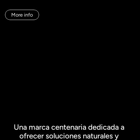
innovación natural? El reto principal era cómo hacer que su 
marca—que siempre prosperó sin necesidad de mostrarse
—se convirtiera en una ventaja real en un mercado 
More info
inminentemente más competitivo.

Pero lograrlo requería más que un rediseño. Era necesario 
alinear su identidad, su portafolio y su presencia en el 
mercado. Por ello, con la misma visión y determinación que 
los ha guiado por generaciones, Bordas, desde su división 
Nature For Life, emprendió junto a nosotros un viaje para 
hacer que su historia se convirtiese en legado.
Una marca centenaria dedicada a 
ofrecer soluciones naturales y 