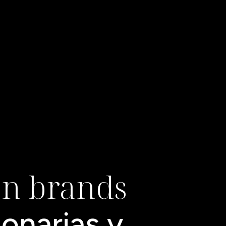
on brands
onarias y 