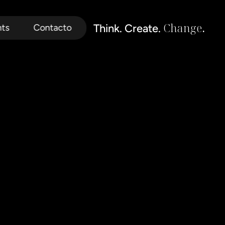
Change
.
Think. Create. 
hts
Contacto