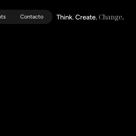
Change
.
Think. Create. 
hts
Contacto