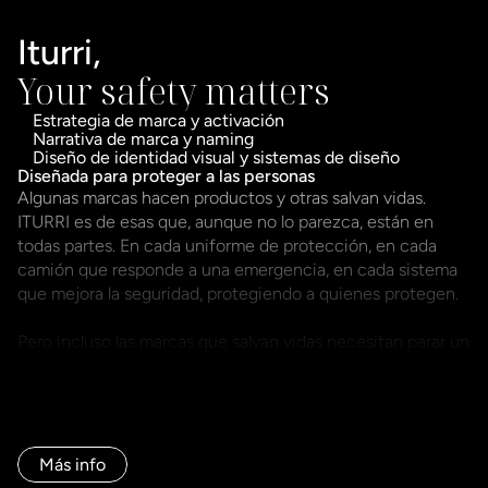
Iturri,
Your safety matters
Estrategia de marca y activación
Narrativa de marca y naming
Diseño de identidad visual y sistemas de diseño
Diseñada para proteger a las personas
Algunas marcas hacen productos y otras salvan vidas. 
ITURRI es de esas que, aunque no lo parezca, están en 
todas partes. En cada uniforme de protección, en cada 
camión que responde a una emergencia, en cada sistema 
que mejora la seguridad, protegiendo a quienes protegen.

Pero incluso las marcas que salvan vidas necesitan parar un 
segundo, mirar hacia dentro y repensarse. Después de 
décadas de expansión y diversificación, ITURRI tenía 
múltiples líneas de negocio, mercados globales, marcas 
propias en crecimiento y una identidad que ya no daba 
respuesta a todo lo que era. Había crecido, pero su marca 
Más info
no había crecido con ella. 
