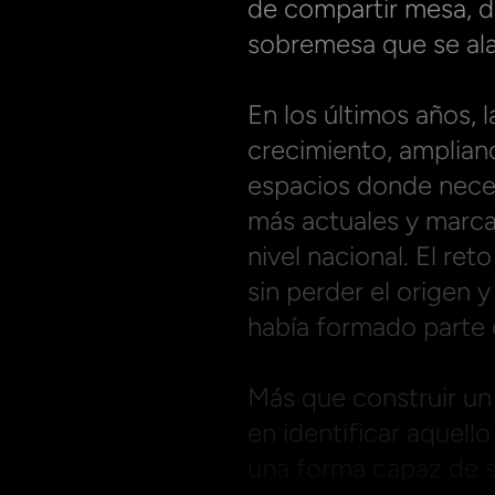
de compartir mesa, d
sobremesa que se ala
En los últimos años,
crecimiento, amplian
espacios donde neces
más actuales y marca
nivel nacional. El re
sin perder el origen 
había formado parte 
Más que construir un 
en identificar aquello
una forma capaz de s