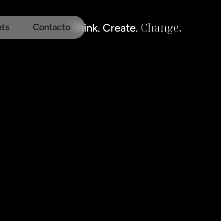
Change
.
Think. Create. 
hts
Contacto