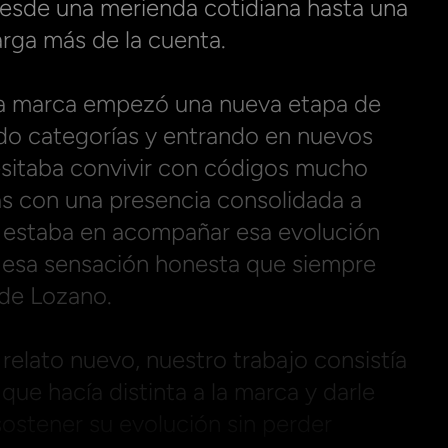
esde una merienda cotidiana hasta una 
rga más de la cuenta.

 la marca empezó una nueva etapa de 
do categorías y entrando en nuevos 
itaba convivir con códigos mucho 
s con una presencia consolidada a 
to estaba en acompañar esa evolución 
y esa sensación honesta que siempre 
de Lozano.

relato nuevo, nuestro trabajo consistía 
 que hacía distinta a la marca y darle 
ostener su evolución sin perder 