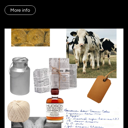
pudiera competir con fuerza y, al mismo tiempo, seguir 
siendo fiel a lo que siempre había sido.

More info
Para ello, se debía proyectar el nuevo eje estratégico de la 
marca «vuelve el sabor». La clave estaba en volver al 
origen, en rescatar la memoria de lo artesanal: las lecheras 
de aluminio, las recetas escritas a mano, el papel de 
estraza… un imaginario que conectara con lo cercano y 
que nos sirviera como punto de partida para diseñar un 
sistema visual propio y reconocible.