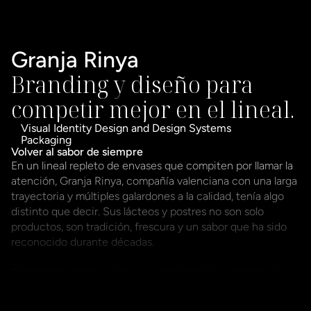
Granja Rinya
Branding y diseño para 
competir mejor en el lineal.
Visual Identity Design and Design Systems
Packaging
Volver al sabor de siempre
En un lineal repleto de envases que compiten por llamar la 
atención, Granja Rinya, compañía valenciana con una larga 
trayectoria y múltiples galardones a la calidad, tenía algo 
distinto que decir. Sus lácteos y postres no son solo 
productos, son tradición, frescura y un sabor que ha sido 
reconocido durante décadas. 

El problema estaba en que su packaging no contaba esa 
historia, no transmitía lo que los hacía únicos. Había llegado 
el momento de traducir su esencia en una identidad que 