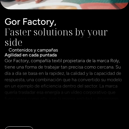
Gor Factory, 
Faster solutions by your 
side
Contenidos y campañas
Agilidad en cada puntada
Gor Factory, compañía textil propietaria de la marca Roly, 
tiene una forma de trabajar tan precisa como cercana. Su 
día a día se basa en la rapidez, la calidad y la capacidad de 
respuesta, una combinación que ha convertido su modelo 
en un ejemplo de eficiencia dentro del sector. La marca 
quería trasladar esa energía a un vídeo corporativo que 
funcionara como ella, con la misma agilidad y dinamismo 
que la caracteriza. 

El objetivo era crear una pieza para distribuidores y 
proveedores que ayudara a entender su propuesta de valor 